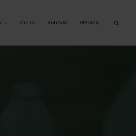
er
Om os
Kontakt
HRfamly