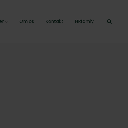
er
Om os
Kontakt
HRfamly