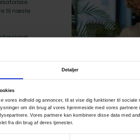
nisatoriske
e til næste
ofessionel
 til jobsøgningen.
nen og øge
dere i karrieren.
Detaljer
l om ansvarlighed
ookies
se vores indhold og annoncer, til at vise dig funktioner til sociale
oplysninger om din brug af vores hjemmeside med vores partnere i
ysepartnere. Vores partnere kan kombinere disse data med andr
et fra din brug af deres tjenester.