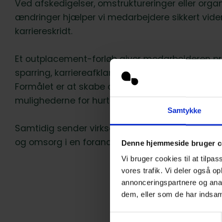
Ved afskedigelser, omstruktureringer eller orga
ændringer hjælper vi medarbejdere sikkert vider
karriereskridt.
Et outplacement-forløb giver medarbejderen pr
sparring, karriereafklaring og konkrete værktøjer
Formålet er at skabe overblik, styrke motivatio
mulighederne for hurtigt at finde den rette vej vi
Samtykke
Samtidig sender virksomheden et stærkt signa
og omsorg i en forandringsproces.
Denne hjemmeside bruger c
Vi bruger cookies til at tilpas
vores trafik. Vi deler også 
annonceringspartnere og anal
dem, eller som de har indsaml
Samtykkevalg