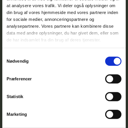
Joachim Harris
at analysere vores trafik. Vi deler også oplysninger om
din brug af vores hjemmeside med vores partnere inden
for sociale medier, annonceringspartnere og
AURA gennemførte rekrutteringen af en Product
analysepartnere. Vores partnere kan kombinere disse
Manager og ønskede et forløb, hvor både faglighed
data med andre oplysninger, du har givet dem, eller som
og personlighed blev taget i betragtning. Som en del
de har indsamlet fra din brug af deres tjenester.
af processen fulgte betterpeople Joachim Harris
tæt fra første kontakt til endelig ansættelse.
Samtykkevalg
Nødvendig
Udtalelse fra kandidaten:
"Fra første møde var det tydeligt,
Præferencer
at betterpeople ser hele mennesket – ikke kun
faglige kvalifikationer. Det gav mig tryghed, at
både det menneskelige og kulturelle blev
Statistik
inddraget. Gennem hele forløbet kunne jeg løbende
kontakte min dedikerede kontaktperson, hvilket gav
Marketing
ro gennem en proces med cases, tests og
samtaler."